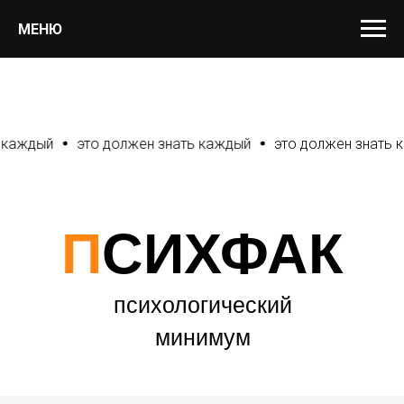
МЕНЮ
ждый
это должен знать каждый
это должен знать каж
П
СИХФАК
психологический
минимум