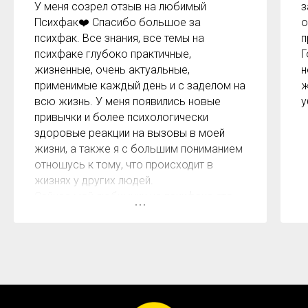
У меня созрел отзыв на любимый
з
Психфак❤️ Спасибо большое за
о
психфак. Все знания, все темы на
п
психфаке глубоко практичные,
Г
жизненные, очень актуальные,
н
применимые каждый день и с заделом на
ж
всю жизнь. У меня появились новые
у
привычки и более психологически
здоровые реакции на вызовы в моей
жизни, а также я с большим пониманием
отношусь к тому, что происходит в
жизнях у других людей.
Сейчас мой любимчик на психфаке это
тема про возрастные кризисы. Эти
знания со мной на всю жизнь.
Также я взяла с собой про то, что, если
мы живём в стрессовом образе жизни,
то нам обязательно нужно своими
руками закладывать время отдыха,
прогулок, своей радости.