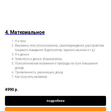
4. Материальное
Я и тело.
Феномены тела (психосоматика, самоповреждения, расстройства
пищевого поведения, бодипозитив, терапия насилия и т.д.)
Я и деньги.
Телесность и деньги. Взаимосвязь.
Психологические искажения и преграды на пути повышения
дохода.
Проявленность, реализация, доход.
Как получить желаемое.
4990
р.
подробнее