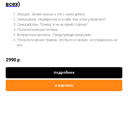
всех)
Эмоции. Зачем нужны и что с ними делать.
Самооценка. Неуверенность в себе. Как этим управлять?
Самосаботаж. Почему я не на своей стороне?
Психологическая гигиена.
Возрастные кризисы. Предупреждён-вооружён.
Психологическая травма. Это было со всеми, но справились не
все.
2990
р.
подробнее
в корзину