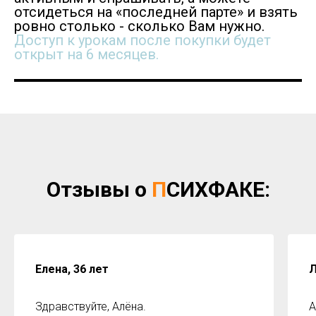
отсидеться на «последней парте» и взять
ровно столько - сколько Вам нужно.
Доступ к урокам после покупки будет
открыт на 6 месяцев.
Отзывы о
П
СИХФАКЕ:
Елена, 36 лет
Л
Здравствуйте, Алёна.
А