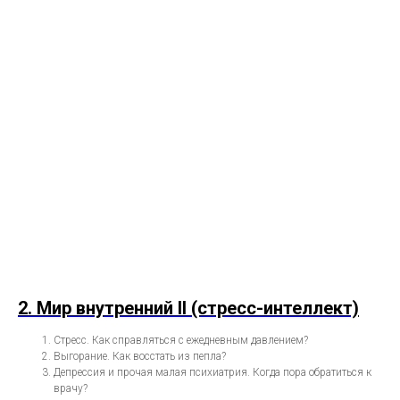
2. Мир внутренний II (стресс-интеллект)
Стресс. Как справляться с ежедневным давлением?
Выгорание. Как восстать из пепла?
Депрессия и прочая малая психиатрия. Когда пора обратиться к
врачу?