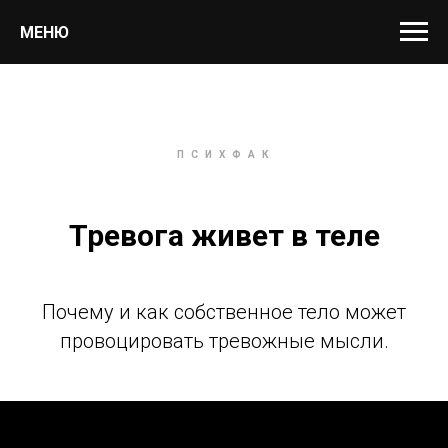
МЕНЮ
П С И Х Ф А К
Тревога живет в теле
Почему и как собственное тело может
провоцировать тревожные мысли.