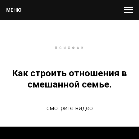
МЕНЮ
П С И Х Ф А К
Как строить отношения в
смешанной семье.
смотрите видео