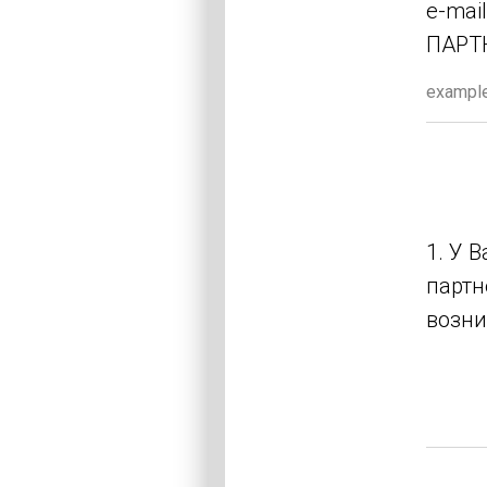
e-mai
ПАРТ
1. У 
партн
возни