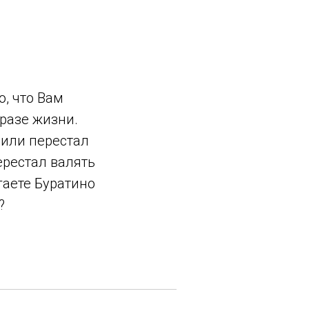
, что Вам
бразе жизни.
ь или перестал
ерестал валять
угаете Буратино
?