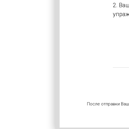
2. Ва
упраж
После отправки Ваши